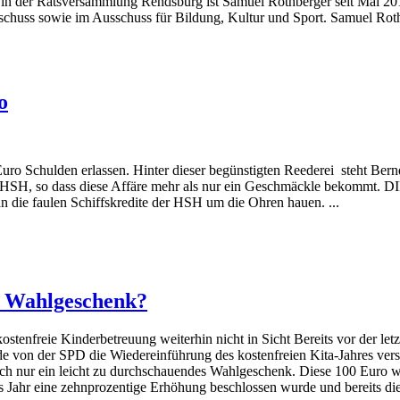
in der Ratsversammlung Rendsburg ist Samuel Rothberger seit Mai 2019
uausschuss sowie im Ausschuss für Bildung, Kultur und Sport. Samuel Ro
o
o Schulden erlassen. Hinter dieser begünstigten Reederei steht Bern
HSH, so dass diese Affäre mehr als nur ein Geschmäckle bekommt. DI
man die faulen Schiffskredite der HSH um die Ohren hauen. ...
s Wahlgeschenk?
stenfreie Kinderbetreuung weiterhin nicht in Sicht Bereits vor der le
rde von der SPD die Wiedereinführung des kostenfreien Kita-Jahres ve
uch nur ein leicht zu durchschauendes Wahlgeschenk. Diese 100 Euro 
 Jahr eine zehnprozentige Erhöhung beschlossen wurde und bereits die 