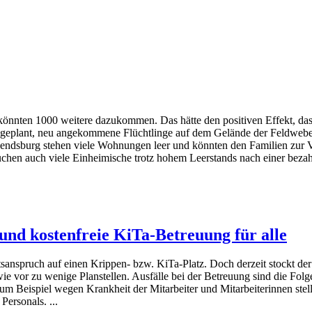
nten 1000 weitere dazukommen. Das hätte den positiven Effekt, dass 
 ist geplant, neu angekommene Flüchtlinge auf dem Gelände der Feldwe
dsburg stehen viele Wohnungen leer und könnten den Familien zur Ver
suchen auch viele Einheimische trotz hohem Leerstands nach einer beza
nd kostenfreie KiTa-Betreuung für alle
sanspruch auf einen Krippen- bzw. KiTa-Platz. Doch derzeit stockt de
wie vor zu wenige Planstellen. Ausfälle bei der Betreuung sind die Folg
 zum Beispiel wegen Krankheit der Mitarbeiter und Mitarbeiterinnen stell
ersonals. ...