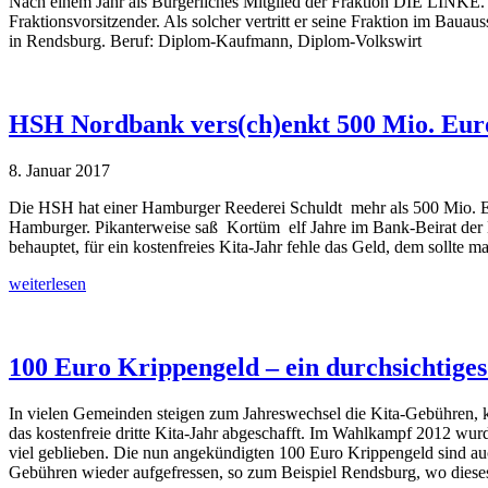
Nach einem Jahr als Bürgerliches Mitglied der Fraktion DIE LINKE. 
Fraktionsvorsitzender. Als solcher vertritt er seine Fraktion im Ba
in Rendsburg. Beruf: Diplom-Kaufmann, Diplom-Volkswirt
HSH Nordbank vers(ch)enkt 500 Mio. Eur
8. Januar 2017
Die HSH hat einer Hamburger Reederei Schuldt mehr als 500 Mio. Eur
Hamburger. Pikanterweise saß Kortüm elf Jahre im Bank-Beirat der 
behauptet, für ein kostenfreies Kita-Jahr fehle das Geld, dem sollte 
weiterlesen
100 Euro Krippengeld – ein durchsichtige
In vielen Gemeinden steigen zum Jahreswechsel die Kita-Gebühren, ko
das kostenfreie dritte Kita-Jahr abgeschafft. Im Wahlkampf 2012 wu
viel geblieben. Die nun angekündigten 100 Euro Krippengeld sind a
Gebühren wieder aufgefressen, so zum Beispiel Rendsburg, wo dieses