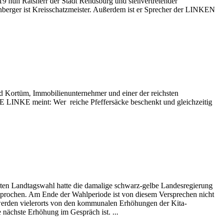
 nun Ratsherr der Stadt Rendsburg und stellvertretender
thberger ist Kreisschatzmeister. Außerdem ist er Sprecher der LINKEN
d Kortüm, Immobilienunternehmer und einer der reichsten
E LINKE meint: Wer reiche Pfeffersäcke beschenkt und gleichzeitig
tzten Landtagswahl hatte die damalige schwarz-gelbe Landesregierung
rsprochen. Am Ende der Wahlperiode ist von diesem Versprechen nicht
werden vielerorts von den kommunalen Erhöhungen der Kita-
nächste Erhöhung im Gespräch ist. ...