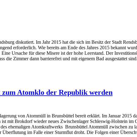
urg diskutiert. Im Jahr 2015 hat die sich im Besitz der Stadt Rendsbu
ingend erforderlich. Wie bereits am Ende des Jahres 2015 bekannt wur
Eine Ursache für diese Misere ist der hohe Leerstand. Der Investition
ss die Zimmer dann barrierefrei und mit eigenem Bad ausgestattet sind. 
t zum Atomklo der Republik werden
lagerung von Atommüll in Brunsbüttel bereit erklärt. Im Januar 2015 d
 Nun ist mit Brokdorf wieder neues Zwischenlager Schleswig-Holstein im
des ehemaligen Atomkraftwerks Brunsbüttel Atommüll zwischen zu lage
er Überflutung im Falle einer Sturmflut droht. Die Folgen einer Über