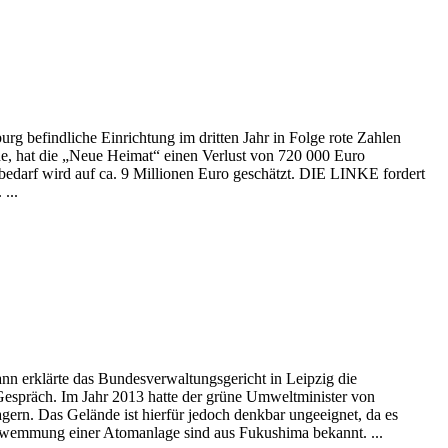
rg befindliche Einrichtung im dritten Jahr in Folge rote Zahlen
de, hat die „Neue Heimat“ einen Verlust von 720 000 Euro
sbedarf wird auf ca. 9 Millionen Euro geschätzt. DIE LINKE fordert
...
ann erklärte das Bundesverwaltungsgericht in Leipzig die
 Gespräch. Im Jahr 2013 hatte der grüne Umweltminister von
rn. Das Gelände ist hierfür jedoch denkbar ungeeignet, da es
schwemmung einer Atomanlage sind aus Fukushima bekannt. ...