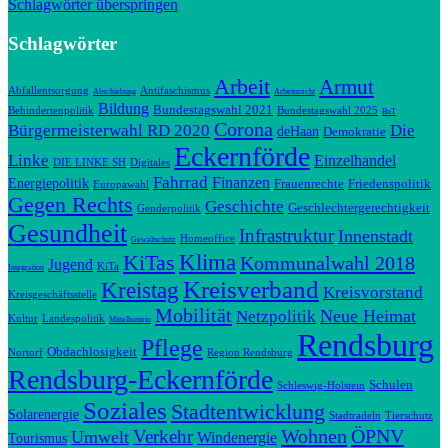
Schlagwörter überspringen
Schlagwörter
Arbeit
Armut
Abfallentsorgung
Antifaschismus
Abschiebung
Arbeitsrecht
Bildung
Bundestagswahl 2021
Behindertenpolitik
Bundestagswahl 2025
BuT
Corona
Bürgermeisterwahl RD 2020
Die
deHaan
Demokratie
Eckernförde
Linke
Einzelhandel
DIE LINKE SH
Digitales
Fahrrad
Finanzen
Energiepolitik
Frauenrechte
Friedenspolitik
Europawahl
Gegen Rechts
Geschichte
Geschlechtergerechtigkeit
Genderpolitik
Gesundheit
Infrastruktur
Innenstadt
Homeoffice
Gewaltschutz
Klima
KiTas
Kommunalwahl 2018
Jugend
KiTa
Integration
Kreisverband
Kreistag
Kreisvorstand
Kreisgeschäftsstelle
Mobilität
Neue Heimat
Netzpolitik
Kultur
Landespolitik
Mittelhostein
Rendsburg
Pflege
Obdachlosigkeit
Nortorf
Region Rendsburg
Rendsburg-Eckernförde
Schulen
Schleswig-Holstein
Soziales
Stadtentwicklung
Solarenergie
Stadtradeln
Tierschutz
Wohnen
ÖPNV
Verkehr
Umwelt
Windenergie
Tourismus