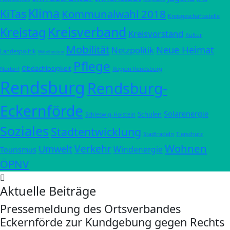
Klima
KiTas
Kommunalwahl 2018
Kreisgeschäftsstelle
Kreisverband
Kreistag
Kreisvorstand
Kultur
Mobilität
Neue Heimat
Netzpolitik
Landespolitik
Mittelhostein
Pflege
Obdachlosigkeit
Nortorf
Region Rendsburg
Rendsburg
Rendsburg-
Eckernförde
Solarenergie
Schulen
Schleswig-Holstein
Soziales
Stadtentwicklung
Stadtradeln
Tierschutz
Wohnen
Verkehr
Umwelt
Windenergie
Tourismus
ÖPNV
Aktuelle Beiträge
Pressemeldung des Ortsverbandes
Eckernförde zur Kundgebung gegen Rechts