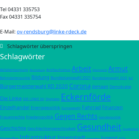
Tel 04331 335753
Fax 04331 335754
E-Mail:
ov-rendsburg@linke-rdeck.de
Schlagwörter überspringen
Schlagwörter
Arbeit
Armut
Abfallentsorgung
Antifaschismus
Abschiebung
Arbeitsrecht
Bildung
Bundestagswahl 2021
Behindertenpolitik
Bundestagswahl 2025
BuT
Corona
Bürgermeisterwahl RD 2020
deHaan
Demokratie
Eckernförde
Die Linke
DIE LINKE SH
Digitales
Fahrrad
Einzelhandel
Finanzen
Energiepolitik
Europawahl
Gegen Rechts
Frauenrechte
Friedenspolitik
Genderpolitik
Gesundheit
Geschichte
Geschlechtergerechtigkeit
Gewaltschutz
Infrastruktur
Innenstadt
Jugend
Homeoffice
KiTa
Integration