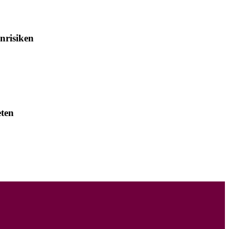
nrisiken
eten