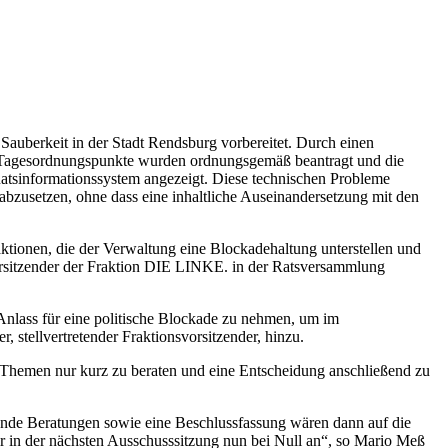
auberkeit in der Stadt Rendsburg vorbereitet. Durch einen
ie Tagesordnungspunkte wurden ordnungsgemäß beantragt und die
Ratsinformationssystem angezeigt. Diese technischen Probleme
usetzen, ohne dass eine inhaltliche Auseinandersetzung mit den
aktionen, die der Verwaltung eine Blockadehaltung unterstellen und
orsitzender der Fraktion DIE LINKE. in der Ratsversammlung
 Anlass für eine politische Blockade zu nehmen, um im
 stellvertretender Fraktionsvorsitzender, hinzu.
e Themen nur kurz zu beraten und eine Entscheidung anschließend zu
nde Beratungen sowie eine Beschlussfassung wären dann auf die
ir in der nächsten Ausschusssitzung nun bei Null an“, so Mario Meß