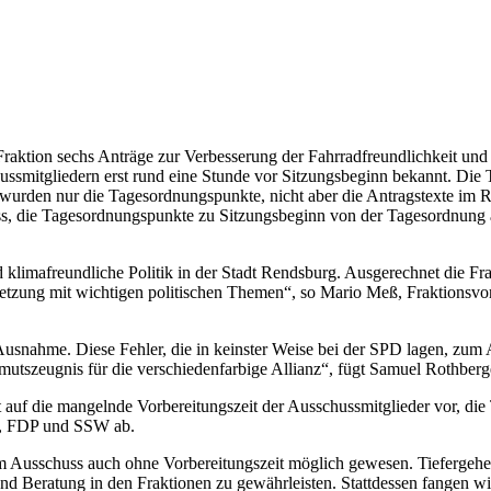
aktion sechs Anträge zur Verbesserung der Fahrradfreundlichkeit und S
ussmitgliedern erst rund eine Stunde vor Sitzungsbeginn bekannt. D
e wurden nur die Tagesordnungspunkte, nicht aber die Antragstexte im 
ie Tagesordnungspunkte zu Sitzungsbeginn von der Tagesordnung abz
 klimafreundliche Politik in der Stadt Rendsburg. Ausgerechnet die Fr
setzung mit wichtigen politischen Themen“, so Mario Meß, Fraktionsv
 Ausnahme. Diese Fehler, die in keinster Weise bei der SPD lagen, zum
tszeugnis für die verschiedenfarbige Allianz“, fügt Samuel Rothberger,
 auf die mangelnde Vorbereitungszeit der Ausschussmitglieder vor, di
n, FDP und SSW ab.
 Ausschuss auch ohne Vorbereitungszeit möglich gewesen. Tiefergehe
nd Beratung in den Fraktionen zu gewährleisten. Stattdessen fangen w