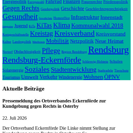
Fahrrad
Finanzen
Energiepolitik
Frauenrechte
Friedenspolitik
Europawahl
Gegen Rechts
Geschichte
Geschlechtergerechtigkeit
Genderpolitik
Gesundheit
Infrastruktur
Innenstadt
Homeoffice
Gewaltschutz
Klima
KiTas
Kommunalwahl 2018
Jugend
KiTa
Integration
Kreisverband
Kreistag
Kreisvorstand
Kreisgeschäftsstelle
Mobilität
Neue Heimat
Netzpolitik
Kultur
Landespolitik
Mittelhostein
Rendsburg
Pflege
Obdachlosigkeit
Nortorf
Region Rendsburg
Rendsburg-Eckernförde
Schulen
Schleswig-Holstein
Soziales
Stadtentwicklung
Solarenergie
Stadtradeln
Tierschutz
Wohnen
ÖPNV
Verkehr
Umwelt
Windenergie
Tourismus
Aktuelle Beiträge
Pressemeldung des Ortsverbandes Eckernförde zur
Kundgebung gegen Rechts in Osterby
22. Juli 2026
Der Ortsverband Eckernförde Die Linke nimmt Stellung zur