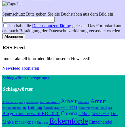
Spamschutz: Bitte geben Sie die Buchstaben aus dem Bild ein!
Ich habe die
Datenschutzerklärung
gelesen. Das Formular kann
erst nach Bestätigung der Datenschutzerklärung versendet werden.
Abonnieren
RSS Feed
Immer aktuell informiert über unseren Newsfeed!
Newsfeed abonieren
Schlagwörter überspringen
Schlagwörter
Arbeit
Armut
Abfallentsorgung
Antifaschismus
Abschiebung
Arbeitsrecht
Bildung
Bundestagswahl 2021
Behindertenpolitik
Bundestagswahl 2025
BuT
Corona
Bürgermeisterwahl RD 2020
Die
deHaan
Demokratie
Eckernförde
Linke
Einzelhandel
DIE LINKE SH
Digitales