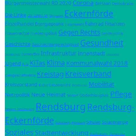
Corona
Bürgermeisterwahl RD 2020
deHaan
Demokratie
Eckernförde
Die Linke
DIE LINKE SH
Digitales
Fahrrad
Einzelhandel
Finanzen
Energiepolitik
Europawahl
Gegen Rechts
Frauenrechte
Friedenspolitik
Genderpolitik
Gesundheit
Geschichte
Geschlechtergerechtigkeit
Infrastruktur
Innenstadt
Homeoffice
Gewaltschutz
Integration
Klima
KiTas
Kommunalwahl 2018
Jugend
KiTa
Kreisverband
Kreistag
Kreisgeschäftsstelle
Mobilität
Kreisvorstand
Kultur
Landespolitik
Mittelhostein
Pflege
Neue Heimat
Netzpolitik
Obdachlosigkeit
Nortorf
Rendsburg
Rendsburg-
Region Rendsburg
Eckernförde
Solarenergie
Schulen
Schleswig-Holstein
Soziales
Stadtentwicklung
Stadtradeln
Tierschutz