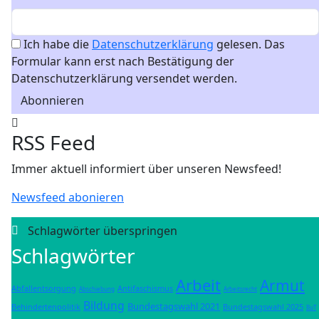
Ich habe die
Datenschutzerklärung
gelesen. Das
Formular kann erst nach Bestätigung der
Datenschutzerklärung versendet werden.
Abonnieren
RSS Feed
Immer aktuell informiert über unseren Newsfeed!
Newsfeed abonieren
Schlagwörter überspringen
Schlagwörter
Arbeit
Armut
Abfallentsorgung
Antifaschismus
Abschiebung
Arbeitsrecht
Bildung
Bundestagswahl 2021
Behindertenpolitik
Bundestagswahl 2025
BuT