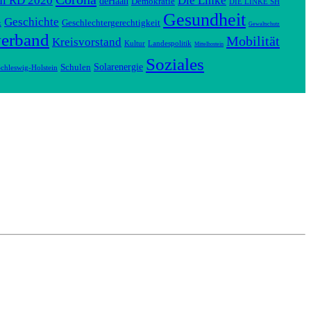
hl RD 2020
Die Linke
deHaan
Demokratie
DIE LINKE SH
Gesundheit
Geschichte
Geschlechtergerechtigkeit
k
Gewaltschutz
verband
Mobilität
Kreisvorstand
Kultur
Landespolitik
Mittelhostein
Soziales
Solarenergie
Schulen
chleswig-Holstein