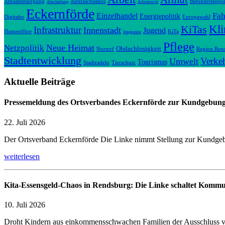
Abfallentsorgung
Antifaschismus
Behindertenpol
Abschiebung
Arbeitsrecht
Eckernförde
Fah
Einzelhandel
Energiepolitik
Digitales
Europawahl
Kl
KiTas
Infrastruktur
Innenstadt
Jugend
Homeoffice
KiTa
Integration
Pflege
Neue Heimat
Netzpolitik
Obdachlosigkeit
Nortorf
Region Ren
Stadtentwicklung
Verke
Umwelt
Tourismus
Stadtradeln
Tierschutz
Aktuelle Beiträge
Pressemeldung des Ortsverbandes Eckernförde zur Kundgebung 
22. Juli 2026
Der Ortsverband Eckernförde Die Linke nimmt Stellung zur Kundge
weiterlesen
Kita-Essensgeld-Chaos in Rendsburg: Die Linke schaltet Kommun
10. Juli 2026
Droht Kindern aus einkommensschwachen Familien der Ausschluss 