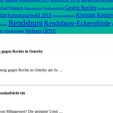
Bürgermeisterwa
Bildung
Bundestagswahl 2021
itik
Bundestagswahl 2025
BuT
Gegen Rechts
rrad
Finanzen
Frauenrechte
Friedenspolitik
Genderpoliti
Kreis
ima
Kreistag
Kommunalwahl 2018
Kreisgeschäftsstelle
Rendsburg
Rendsburg-Eckernförde
dsburg
S
Wohnen
ÖPNV
hr
Windenergie
gegen Rechts in Osterby
bung gegen Rechts in Osterby am Sa …
alaufsicht ein
vom Mittagessen? Die geplante Umst …