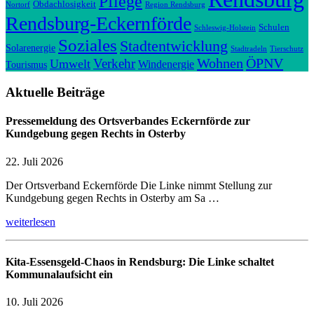
Pflege
Obdachlosigkeit
Nortorf
Region Rendsburg
Rendsburg-Eckernförde
Schulen
Schleswig-Holstein
Soziales
Stadtentwicklung
Solarenergie
Stadtradeln
Tierschutz
Wohnen
ÖPNV
Verkehr
Umwelt
Windenergie
Tourismus
Aktuelle Beiträge
Pressemeldung des Ortsverbandes Eckernförde zur
Kundgebung gegen Rechts in Osterby
22. Juli 2026
Der Ortsverband Eckernförde Die Linke nimmt Stellung zur
Kundgebung gegen Rechts in Osterby am Sa …
weiterlesen
Kita-Essensgeld-Chaos in Rendsburg: Die Linke schaltet
Kommunalaufsicht ein
10. Juli 2026