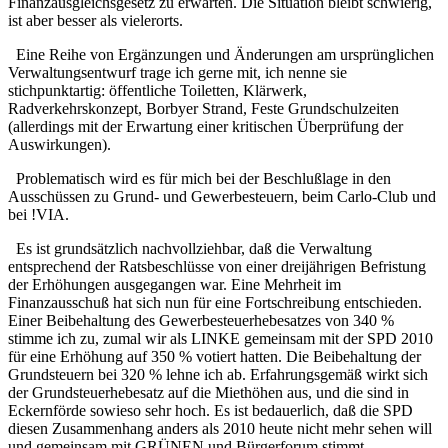
Finanzausgleichsgesetz zu erwarten. Die Situation bleibt schwierig,
ist aber besser als vielerorts.
Eine Reihe von Ergänzungen und Änderungen am ursprünglichen
Verwaltungsentwurf trage ich gerne mit, ich nenne sie
stichpunktartig: öffentliche Toiletten, Klärwerk,
Radverkehrskonzept, Borbyer Strand, Feste Grundschulzeiten
(allerdings mit der Erwartung einer kritischen Überprüfung der
Auswirkungen).
Problematisch wird es für mich bei der Beschlußlage in den
Ausschüssen zu Grund- und Gewerbesteuern, beim Carlo-Club und
bei !VIA.
Es ist grundsätzlich nachvollziehbar, daß die Verwaltung
entsprechend der Ratsbeschlüsse von einer dreijährigen Befristung
der Erhöhungen ausgegangen war. Eine Mehrheit im
Finanzausschuß hat sich nun für eine Fortschreibung entschieden.
Einer Beibehaltung des Gewerbesteuerhebesatzes von 340 %
stimme ich zu, zumal wir als LINKE gemeinsam mit der SPD 2010
für eine Erhöhung auf 350 % votiert hatten. Die Beibehaltung der
Grundsteuern bei 320 % lehne ich ab. Erfahrungsgemäß wirkt sich
der Grundsteuerhebesatz auf die Miethöhen aus, und die sind in
Eckernförde sowieso sehr hoch. Es ist bedauerlich, daß die SPD
diesen Zusammenhang anders als 2010 heute nicht mehr sehen will
und gemeinsam mit GRÜNEN und Bürgerforum stimmt.