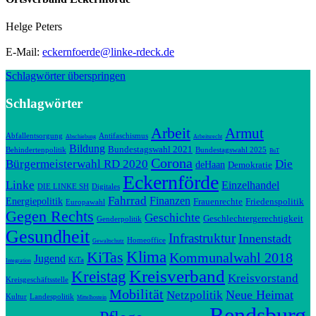
Helge Peters
E-Mail:
eckernfoerde@linke-rdeck.de
Schlagwörter überspringen
Schlagwörter
Arbeit
Armut
Abfallentsorgung
Antifaschismus
Abschiebung
Arbeitsrecht
Bildung
Bundestagswahl 2021
Behindertenpolitik
Bundestagswahl 2025
BuT
Corona
Bürgermeisterwahl RD 2020
Die
deHaan
Demokratie
Eckernförde
Linke
Einzelhandel
DIE LINKE SH
Digitales
Fahrrad
Finanzen
Energiepolitik
Frauenrechte
Friedenspolitik
Europawahl
Gegen Rechts
Geschichte
Geschlechtergerechtigkeit
Genderpolitik
Gesundheit
Infrastruktur
Innenstadt
Homeoffice
Gewaltschutz
Klima
KiTas
Kommunalwahl 2018
Jugend
KiTa
Integration
Kreisverband
Kreistag
Kreisvorstand
Kreisgeschäftsstelle
Mobilität
Neue Heimat
Netzpolitik
Kultur
Landespolitik
Mittelhostein
Rendsburg