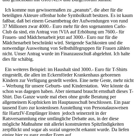
Ich komme nun gewissermaßen zu „peanuts“, die aber für die
beteiligten Akteure offenbar hohe Symbolkraft besitzen. Es ist kaum
faßbar, daß bei einem Gesamtbetrag der Aufwendungen von rund
37 Millionen zwar 4000.- Euro mehr für den sogenannten Carlo-
Club da sind, ein Antrag von !VIA auf Erhöhung um 7600.- für
Frauen- und Mädchenarbeit jetzt auf 3000.- Euro nur für die
Mädchenarbeit beschränkt wird. Steigende Sachkosten und die
notwendige Ausweitung von Selbsthilfegruppen für Frauen zählen
nicht. Unser Antrag wurde im Finanzausschuß abgelehnt. Ich halte
dies für schäbig.
Ein weiteres Beispiel: im Haushalt sind 3000.- Euro für T-Shirts
eingestellt, die allen im Eckernförder Krankenhaus geborenen
Kindern zur Verfügung gestellt werden. Eine nette Geste, mehr nicht
– Werbung für unsere Geburts- und Kinderstation. Wer könnte da
schon was dagegen haben. Aber niemand braucht ernsthaft dieses T-
Shirt. Das Ganze wurde mal eben ohne große Beratung per
allgemeinem Kopfnicken im Hauptausschuß beschlossen. Ein paar
tausend Euro zur kostenlosen Ausstellung von Personalausweisen
für HartzIV-Empfänger lösten jedoch seinerzeit in der
Ratsversammlung eine umfängliche Debatte aus, in der diese
mögliche Maßnahme mit allerlei konstruierten Spitzfindigkeiten
zerpflückt und sogar als sozial ungerecht erkannt wurde. Da liefen
einige hier zu ganz großer Form auf.