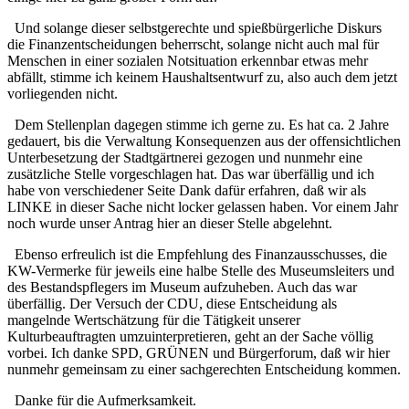
Und solange dieser selbstgerechte und spießbürgerliche Diskurs
die Finanzentscheidungen beherrscht, solange nicht auch mal für
Menschen in einer sozialen Notsituation erkennbar etwas mehr
abfällt, stimme ich keinem Haushaltsentwurf zu, also auch dem jetzt
vorliegenden nicht.
Dem Stellenplan dagegen stimme ich gerne zu. Es hat ca. 2 Jahre
gedauert, bis die Verwaltung Konsequenzen aus der offensichtlichen
Unterbesetzung der Stadtgärtnerei gezogen und nunmehr eine
zusätzliche Stelle vorgeschlagen hat. Das war überfällig und ich
habe von verschiedener Seite Dank dafür erfahren, daß wir als
LINKE in dieser Sache nicht locker gelassen haben. Vor einem Jahr
noch wurde unser Antrag hier an dieser Stelle abgelehnt.
Ebenso erfreulich ist die Empfehlung des Finanzausschusses, die
KW-Vermerke für jeweils eine halbe Stelle des Museumsleiters und
des Bestandspflegers im Museum aufzuheben. Auch das war
überfällig. Der Versuch der CDU, diese Entscheidung als
mangelnde Wertschätzung für die Tätigkeit unserer
Kulturbeauftragten umzuinterpretieren, geht an der Sache völlig
vorbei. Ich danke SPD, GRÜNEN und Bürgerforum, daß wir hier
nunmehr gemeinsam zu einer sachgerechten Entscheidung kommen.
Danke für die Aufmerksamkeit.