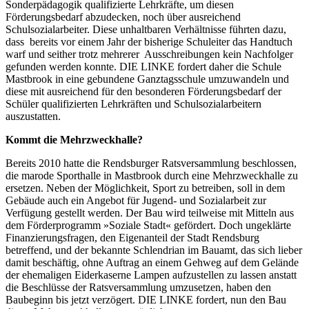
Sonderpädagogik qualifizierte Lehrkräfte, um diesen
Förderungsbedarf abzudecken, noch über ausreichend
Schulsozialarbeiter. Diese unhaltbaren Verhältnisse führten dazu,
dass bereits vor einem Jahr der bisherige Schuleiter das Handtuch
warf und seither trotz mehrerer Ausschreibungen kein Nachfolger
gefunden werden konnte. DIE LINKE fordert daher die Schule
Mastbrook in eine gebundene Ganztagsschule umzuwandeln und
diese mit ausreichend für den besonderen Förderungsbedarf der
Schüler qualifizierten Lehrkräften und Schulsozialarbeitern
auszustatten.
Kommt die Mehrzweckhalle?
Bereits 2010 hatte die Rendsburger Ratsversammlung beschlossen,
die marode Sporthalle in Mastbrook durch eine Mehrzweckhalle zu
ersetzen. Neben der Möglichkeit, Sport zu betreiben, soll in dem
Gebäude auch ein Angebot für Jugend- und Sozialarbeit zur
Verfügung gestellt werden. Der Bau wird teilweise mit Mitteln aus
dem Förderprogramm »Soziale Stadt« gefördert. Doch ungeklärte
Finanzierungsfragen, den Eigenanteil der Stadt Rendsburg
betreffend, und der bekannte Schlendrian im Bauamt, das sich lieber
damit beschäftig, ohne Auftrag an einem Gehweg auf dem Gelände
der ehemaligen Eiderkaserne Lampen aufzustellen zu lassen anstatt
die Beschlüsse der Ratsversammlung umzusetzen, haben den
Baubeginn bis jetzt verzögert. DIE LINKE fordert, nun den Bau