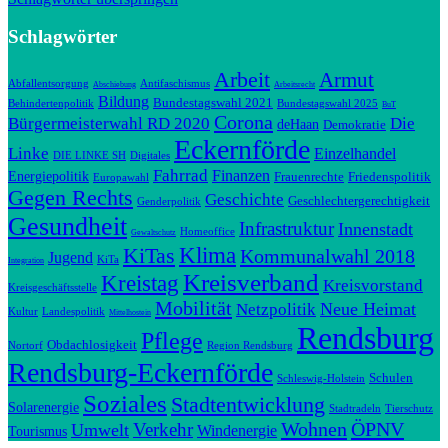
Schlagwörter
Arbeit
Armut
Abfallentsorgung
Antifaschismus
Abschiebung
Arbeitsrecht
Bildung
Bundestagswahl 2021
Behindertenpolitik
Bundestagswahl 2025
BuT
Corona
Bürgermeisterwahl RD 2020
Die
deHaan
Demokratie
Eckernförde
Linke
Einzelhandel
DIE LINKE SH
Digitales
Fahrrad
Finanzen
Energiepolitik
Frauenrechte
Friedenspolitik
Europawahl
Gegen Rechts
Geschichte
Geschlechtergerechtigkeit
Genderpolitik
Gesundheit
Infrastruktur
Innenstadt
Homeoffice
Gewaltschutz
Klima
KiTas
Kommunalwahl 2018
Jugend
KiTa
Integration
Kreisverband
Kreistag
Kreisvorstand
Kreisgeschäftsstelle
Mobilität
Neue Heimat
Netzpolitik
Kultur
Landespolitik
Mittelhostein
Rendsburg
Pflege
Obdachlosigkeit
Nortorf
Region Rendsburg
Rendsburg-Eckernförde
Schulen
Schleswig-Holstein
Soziales
Stadtentwicklung
Solarenergie
Stadtradeln
Tierschutz
Wohnen
ÖPNV
Verkehr
Umwelt
Windenergie
Tourismus