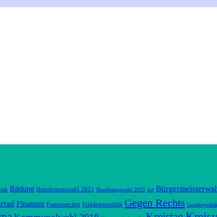
Bürgermeisterwa
Bildung
Bundestagswahl 2021
itik
Bundestagswahl 2025
BuT
Gegen Rechts
rrad
Finanzen
Frauenrechte
Friedenspolitik
Genderpoliti
Kreis
ima
Kreistag