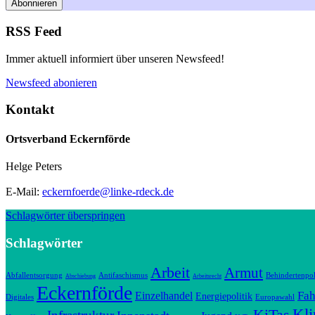
Abonnieren
RSS Feed
Immer aktuell informiert über unseren Newsfeed!
Newsfeed abonieren
Kontakt
Ortsverband Eckernförde
Helge Peters
E-Mail:
eckernfoerde@linke-rdeck.de
Schlagwörter überspringen
Schlagwörter
Arbeit
Armut
Abfallentsorgung
Antifaschismus
Behindertenpol
Abschiebung
Arbeitsrecht
Eckernförde
Fah
Einzelhandel
Energiepolitik
Digitales
Europawahl
Kl