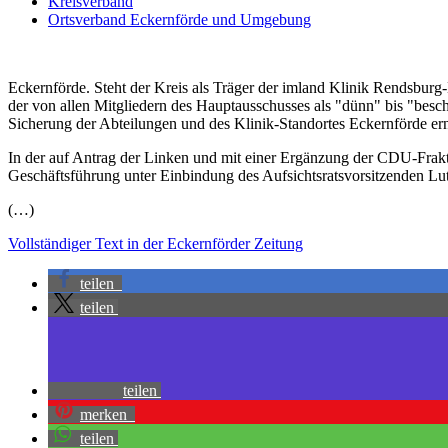
Kreisverband
Ortsverband Eckernförde und Umgebung
Eckernförde. Steht der Kreis als Träger der imland Klinik Rendsburg-
der von allen Mitgliedern des Hauptausschusses als "dünn" bis "bes
Sicherung der Abteilungen und des Klinik-Standortes Eckernförde ern
In der auf Antrag der Linken und mit einer Ergänzung der CDU-Frakt
Geschäftsführung unter Einbindung des Aufsichtsratsvorsitzenden Lu
(…)
Vollständiger Text in der Eckernförder Zeitung
teilen
teilen
teilen
merken
teilen