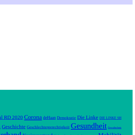
Corona
hl RD 2020
Die Linke
deHaan
Demokratie
DIE LINKE SH
Gesundheit
Geschichte
Geschlechtergerechtigkeit
k
Gewaltschutz
verband