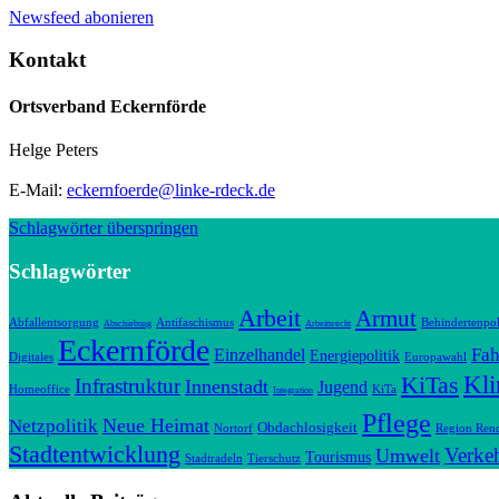
Newsfeed abonieren
Kontakt
Ortsverband Eckernförde
Helge Peters
E-Mail:
eckernfoerde@linke-rdeck.de
Schlagwörter überspringen
Schlagwörter
Arbeit
Armut
Abfallentsorgung
Antifaschismus
Behindertenpol
Abschiebung
Arbeitsrecht
Eckernförde
Fah
Einzelhandel
Energiepolitik
Digitales
Europawahl
Kl
KiTas
Infrastruktur
Innenstadt
Jugend
Homeoffice
KiTa
Integration
Pflege
Neue Heimat
Netzpolitik
Obdachlosigkeit
Nortorf
Region Ren
Stadtentwicklung
Verke
Umwelt
Tourismus
Stadtradeln
Tierschutz