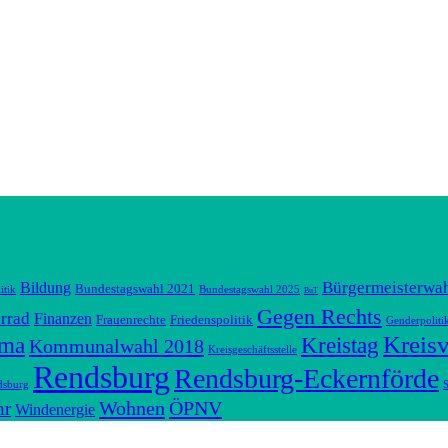
Bürgermeisterwa
Bildung
Bundestagswahl 2021
itik
Bundestagswahl 2025
BuT
Gegen Rechts
rrad
Finanzen
Frauenrechte
Friedenspolitik
Genderpoliti
Kreis
ima
Kreistag
Kommunalwahl 2018
Kreisgeschäftsstelle
Rendsburg
Rendsburg-Eckernförde
dsburg
S
Wohnen
ÖPNV
hr
Windenergie