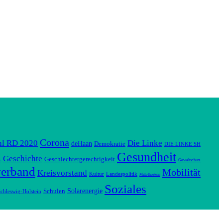
Corona
hl RD 2020
Die Linke
deHaan
Demokratie
DIE LINKE SH
Gesundheit
Geschichte
Geschlechtergerechtigkeit
k
Gewaltschutz
verband
Mobilität
Kreisvorstand
Kultur
Landespolitik
Mittelhostein
Soziales
Solarenergie
Schulen
chleswig-Holstein