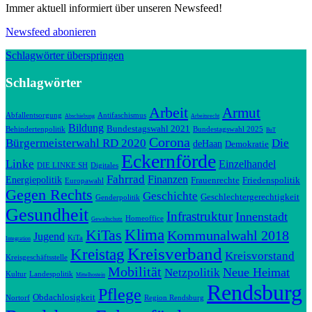
Immer aktuell informiert über unseren Newsfeed!
Newsfeed abonieren
Schlagwörter überspringen
Schlagwörter
Arbeit
Armut
Abfallentsorgung
Antifaschismus
Abschiebung
Arbeitsrecht
Bildung
Bundestagswahl 2021
Behindertenpolitik
Bundestagswahl 2025
BuT
Corona
Bürgermeisterwahl RD 2020
Die
deHaan
Demokratie
Eckernförde
Linke
Einzelhandel
DIE LINKE SH
Digitales
Fahrrad
Finanzen
Energiepolitik
Frauenrechte
Friedenspolitik
Europawahl
Gegen Rechts
Geschichte
Geschlechtergerechtigkeit
Genderpolitik
Gesundheit
Infrastruktur
Innenstadt
Homeoffice
Gewaltschutz
Klima
KiTas
Kommunalwahl 2018
Jugend
KiTa
Integration
Kreisverband
Kreistag
Kreisvorstand
Kreisgeschäftsstelle
Mobilität
Neue Heimat
Netzpolitik
Kultur
Landespolitik
Mittelhostein
Rendsburg
Pflege
Obdachlosigkeit
Nortorf
Region Rendsburg