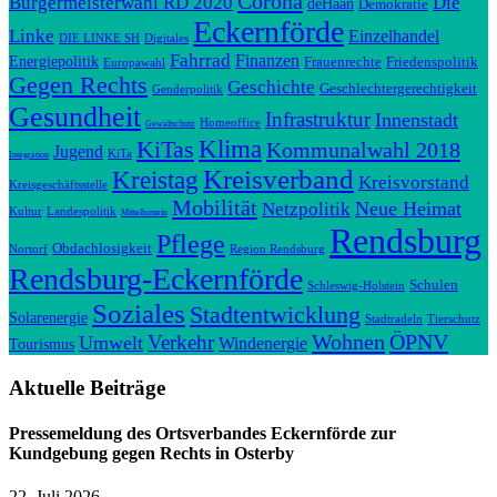
Corona
Bürgermeisterwahl RD 2020
Die
deHaan
Demokratie
Eckernförde
Linke
Einzelhandel
DIE LINKE SH
Digitales
Fahrrad
Finanzen
Energiepolitik
Frauenrechte
Friedenspolitik
Europawahl
Gegen Rechts
Geschichte
Geschlechtergerechtigkeit
Genderpolitik
Gesundheit
Infrastruktur
Innenstadt
Homeoffice
Gewaltschutz
Klima
KiTas
Kommunalwahl 2018
Jugend
KiTa
Integration
Kreisverband
Kreistag
Kreisvorstand
Kreisgeschäftsstelle
Mobilität
Neue Heimat
Netzpolitik
Kultur
Landespolitik
Mittelhostein
Rendsburg
Pflege
Obdachlosigkeit
Nortorf
Region Rendsburg
Rendsburg-Eckernförde
Schulen
Schleswig-Holstein
Soziales
Stadtentwicklung
Solarenergie
Stadtradeln
Tierschutz
Wohnen
ÖPNV
Verkehr
Umwelt
Windenergie
Tourismus
Aktuelle Beiträge
Pressemeldung des Ortsverbandes Eckernförde zur
Kundgebung gegen Rechts in Osterby
22. Juli 2026