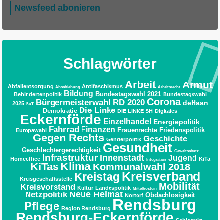
Newsfeed abonieren
Schlagwörter
Arbeit
Armut
Abfallentsorgung
Antifaschismus
Abschiebung
Arbeitsrecht
Bildung
Bundestagswahl 2021
Behindertenpolitik
Bundestagswahl
Corona
Bürgermeisterwahl RD 2020
deHaan
2025
BuT
Die Linke
Demokratie
DIE LINKE SH
Digitales
Eckernförde
Einzelhandel
Energiepolitik
Fahrrad
Finanzen
Frauenrechte
Friedenspolitik
Europawahl
Gegen Rechts
Geschichte
Genderpolitik
Gesundheit
Geschlechtergerechtigkeit
Gewaltschutz
Infrastruktur
Innenstadt
Jugend
Homeoffice
KiTa
Integration
Klima
KiTas
Kommunalwahl 2018
Kreisverband
Kreistag
Kreisgeschäftsstelle
Mobilität
Kreisvorstand
Kultur
Landespolitik
Mittelhostein
Neue Heimat
Netzpolitik
Obdachlosigkeit
Nortorf
Rendsburg
Pflege
Region Rendsburg
Rendsburg-Eckernförde