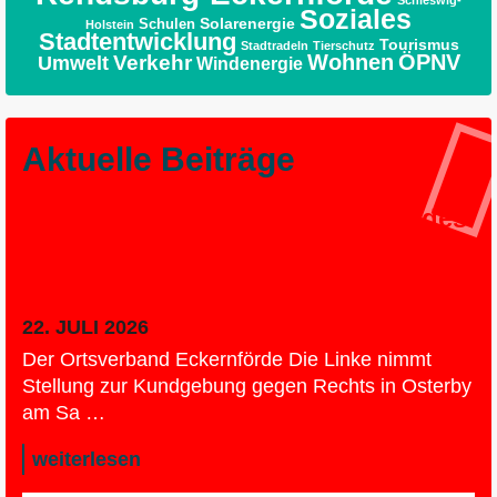
Schleswig-
Soziales
Solarenergie
Schulen
Holstein
Stadtentwicklung
Tourismus
Stadtradeln
Tierschutz
Wohnen
ÖPNV
Umwelt
Verkehr
Windenergie
Aktuelle Beiträge
Pressemeldung des Ortsverbandes
Eckernförde zur Kundgebung
gegen Rechts in Osterby
22. JULI 2026
Der Ortsverband Eckernförde Die Linke nimmt
Stellung zur Kundgebung gegen Rechts in Osterby
am Sa …
weiterlesen