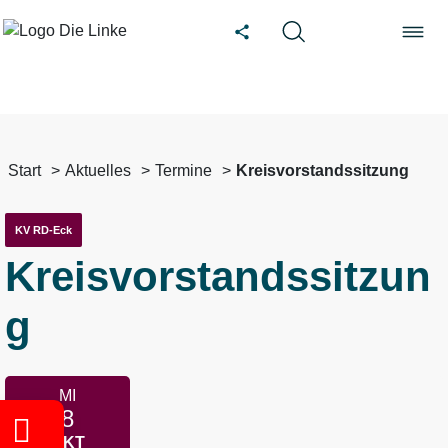
Start
Aktuelles
Termine
Kreisvorstandssitzung
KV RD-Eck
Kreisvorstandssitzun
g
MI
8
OKT