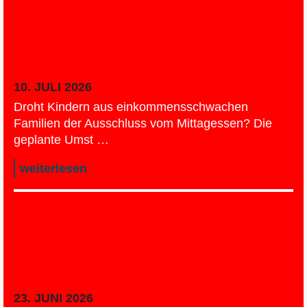
Kita-Essensgeld-Chaos in
Rendsburg: Die Linke schaltet
Kommunalaufsicht ein
10. JULI 2026
Droht Kindern aus einkommensschwachen
Familien der Ausschluss vom Mittagessen? Die
geplante Umst …
weiterlesen
Haushaltskonsolidierung ohne
sozialen Kahlschlag – Die Linke
fordert KFA-Reform und warnt vor
Millionenrisiken
23. JUNI 2026