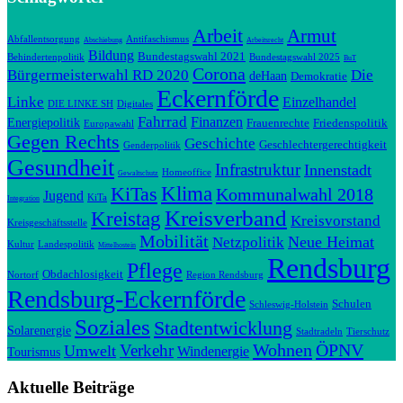
Arbeit
Armut
Abfallentsorgung
Antifaschismus
Abschiebung
Arbeitsrecht
Bildung
Bundestagswahl 2021
Behindertenpolitik
Bundestagswahl 2025
BuT
Corona
Bürgermeisterwahl RD 2020
Die
deHaan
Demokratie
Eckernförde
Linke
Einzelhandel
DIE LINKE SH
Digitales
Fahrrad
Finanzen
Energiepolitik
Frauenrechte
Friedenspolitik
Europawahl
Gegen Rechts
Geschichte
Geschlechtergerechtigkeit
Genderpolitik
Gesundheit
Infrastruktur
Innenstadt
Homeoffice
Gewaltschutz
Klima
KiTas
Kommunalwahl 2018
Jugend
KiTa
Integration
Kreisverband
Kreistag
Kreisvorstand
Kreisgeschäftsstelle
Mobilität
Neue Heimat
Netzpolitik
Kultur
Landespolitik
Mittelhostein
Rendsburg
Pflege
Obdachlosigkeit
Nortorf
Region Rendsburg
Rendsburg-Eckernförde
Schulen
Schleswig-Holstein
Soziales
Stadtentwicklung
Solarenergie
Stadtradeln
Tierschutz
Wohnen
ÖPNV
Verkehr
Umwelt
Windenergie
Tourismus
Aktuelle Beiträge