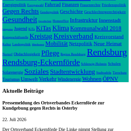
Fahrrad
Finanzen
Energiepolitik
Frauenrechte
Friedenspolitik
Europawahl
Gegen Rechts
Geschichte
Geschlechtergerechtigkeit
Genderpolitik
Gesundheit
Infrastruktur
Innenstadt
Homeoffice
Gewaltschutz
Klima
KiTas
Kommunalwahl 2018
Jugend
KiTa
Integration
Kreisverband
Kreistag
Kreisvorstand
Kreisgeschäftsstelle
Mobilität
Neue Heimat
Netzpolitik
Kultur
Landespolitik
Mittelhostein
Rendsburg
Pflege
Obdachlosigkeit
Nortorf
Region Rendsburg
Rendsburg-Eckernförde
Schulen
Schleswig-Holstein
Soziales
Stadtentwicklung
Solarenergie
Stadtradeln
Tierschutz
Wohnen
ÖPNV
Verkehr
Umwelt
Windenergie
Tourismus
Aktuelle Beiträge
Pressemeldung des Ortsverbandes Eckernförde zur
Kundgebung gegen Rechts in Osterby
22. Juli 2026
Der Ortsverband Eckernförde Die Linke nimmt Stellung zur