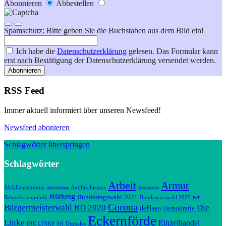
Abonnieren
Abbestellen
Spamschutz: Bitte geben Sie die Buchstaben aus dem Bild ein!
Ich habe die
Datenschutzerklärung
gelesen. Das Formular kann
erst nach Bestätigung der Datenschutzerklärung versendet werden.
Abonnieren
RSS Feed
Immer aktuell informiert über unseren Newsfeed!
Newsfeed abonieren
Schlagwörter überspringen
Schlagwörter
Arbeit
Armut
Abfallentsorgung
Antifaschismus
Abschiebung
Arbeitsrecht
Bildung
Bundestagswahl 2021
Behindertenpolitik
Bundestagswahl 2025
BuT
Corona
Bürgermeisterwahl RD 2020
Die
deHaan
Demokratie
Eckernförde
Linke
Einzelhandel
DIE LINKE SH
Digitales