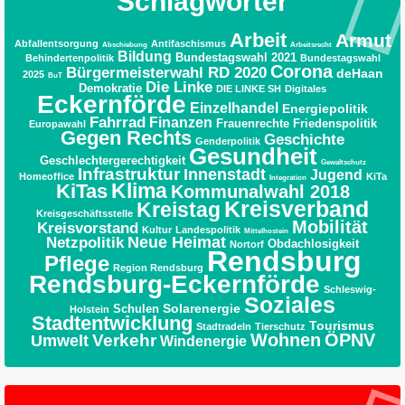
Schlagwörter
Arbeit
Armut
Abfallentsorgung
Antifaschismus
Abschiebung
Arbeitsrecht
Bildung
Bundestagswahl 2021
Behindertenpolitik
Bundestagswahl
Corona
Bürgermeisterwahl RD 2020
deHaan
2025
BuT
Die Linke
Demokratie
DIE LINKE SH
Digitales
Eckernförde
Einzelhandel
Energiepolitik
Fahrrad
Finanzen
Frauenrechte
Friedenspolitik
Europawahl
Gegen Rechts
Geschichte
Genderpolitik
Gesundheit
Geschlechtergerechtigkeit
Gewaltschutz
Infrastruktur
Innenstadt
Jugend
Homeoffice
KiTa
Integration
Klima
KiTas
Kommunalwahl 2018
Kreisverband
Kreistag
Kreisgeschäftsstelle
Mobilität
Kreisvorstand
Kultur
Landespolitik
Mittelhostein
Neue Heimat
Netzpolitik
Obdachlosigkeit
Nortorf
Rendsburg
Pflege
Region Rendsburg
Rendsburg-Eckernförde
Schleswig-
Soziales
Solarenergie
Schulen
Holstein
Stadtentwicklung
Tourismus
Stadtradeln
Tierschutz
Wohnen
ÖPNV
Umwelt
Verkehr
Windenergie