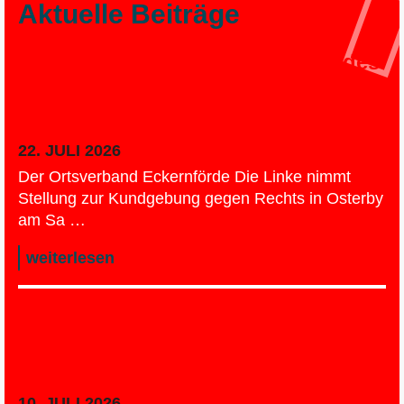
Aktuelle Beiträge
Pressemeldung des Ortsverbandes
Eckernförde zur Kundgebung
gegen Rechts in Osterby
22. JULI 2026
Der Ortsverband Eckernförde Die Linke nimmt
Stellung zur Kundgebung gegen Rechts in Osterby
am Sa …
weiterlesen
Kita-Essensgeld-Chaos in
Rendsburg: Die Linke schaltet
Kommunalaufsicht ein
10. JULI 2026