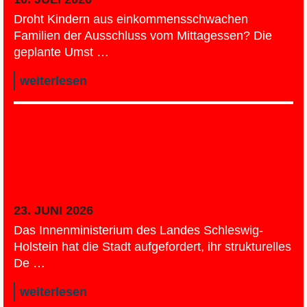
Droht Kindern aus einkommensschwachen
Familien der Ausschluss vom Mittagessen? Die
geplante Umst …
weiterlesen
Haushaltskonsolidierung ohne
sozialen Kahlschlag – Die Linke
fordert KFA-Reform und warnt vor
Millionenrisiken
23. JUNI 2026
Das Innenministerium des Landes Schleswig-
Holstein hat die Stadt aufgefordert, ihr strukturelles
De …
weiterlesen