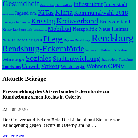
Gesundheit
Infrastruktur
Innenstadt
Homeoffice
Gewaltschutz
Klima
KiTas
Kommunalwahl 2018
Jugend
KiTa
Integration
Kreisverband
Kreistag
Kreisvorstand
Kreisgeschäftsstelle
Mobilität
Neue Heimat
Netzpolitik
Kultur
Landespolitik
Mittelhostein
Rendsburg
Pflege
Obdachlosigkeit
Nortorf
Region Rendsburg
Rendsburg-Eckernförde
Schulen
Schleswig-Holstein
Soziales
Stadtentwicklung
Solarenergie
Stadtradeln
Tierschutz
Wohnen
ÖPNV
Verkehr
Umwelt
Windenergie
Tourismus
Aktuelle Beiträge
Pressemeldung des Ortsverbandes Eckernförde zur
Kundgebung gegen Rechts in Osterby
22. Juli 2026
Der Ortsverband Eckernförde Die Linke nimmt Stellung zur
Kundgebung gegen Rechts in Osterby am Sa …
weiterlesen