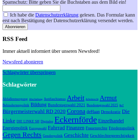
Spamschutz: Bitte geben Sie die Buchstaben aus dem Bild ein!
Ich habe die
Datenschutzerklärung
gelesen. Das Formular kann
erst nach Bestätigung der Datenschutzerklärung versendet werden.
Abonnieren
RSS Feed
Immer aktuell informiert über unseren Newsfeed!
Newsfeed abonieren
Schlagwörter überspringen
Schlagwörter
Arbeit
Armut
Abfallentsorgung
Antifaschismus
Abschiebung
Arbeitsrecht
Bildung
Bundestagswahl 2021
Behindertenpolitik
Bundestagswahl 2025
BuT
Corona
Bürgermeisterwahl RD 2020
Die
deHaan
Demokratie
Eckernförde
Linke
Einzelhandel
DIE LINKE SH
Digitales
Fahrrad
Finanzen
Energiepolitik
Frauenrechte
Friedenspolitik
Europawahl
Gegen Rechts
Geschichte
Geschlechtergerechtigkeit
Genderpolitik