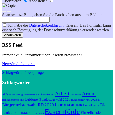
Abonnieren
Abbestellen
Spamschutz: Bitte geben Sie die Buchstaben aus dem Bild ein!
Ich habe die
Datenschutzerklärung
gelesen. Das Formular kann
erst nach Bestätigung der Datenschutzerklärung versendet werden.
Abonnieren
RSS Feed
Immer aktuell informiert über unseren Newsfeed!
Newsfeed abonieren
Schlagwörter überspringen
Schlagwörter
Arbeit
Armut
Abfallentsorgung
Antifaschismus
Abschiebung
Arbeitsrecht
Bildung
Bundestagswahl 2021
Behindertenpolitik
Bundestagswahl 2025
BuT
Corona
Bürgermeisterwahl RD 2020
Die
deHaan
Demokratie
Eckernförde
Linke
Einzelhandel
DIE LINKE SH
Digitales