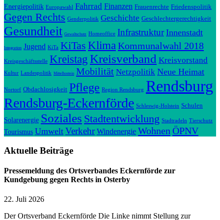
Fahrrad
Finanzen
Energiepolitik
Frauenrechte
Friedenspolitik
Europawahl
Gegen Rechts
Geschichte
Geschlechtergerechtigkeit
Genderpolitik
Gesundheit
Infrastruktur
Innenstadt
Homeoffice
Gewaltschutz
Klima
KiTas
Kommunalwahl 2018
Jugend
KiTa
Integration
Kreisverband
Kreistag
Kreisvorstand
Kreisgeschäftsstelle
Mobilität
Neue Heimat
Netzpolitik
Kultur
Landespolitik
Mittelhostein
Rendsburg
Pflege
Obdachlosigkeit
Nortorf
Region Rendsburg
Rendsburg-Eckernförde
Schulen
Schleswig-Holstein
Soziales
Stadtentwicklung
Solarenergie
Stadtradeln
Tierschutz
Wohnen
ÖPNV
Verkehr
Umwelt
Windenergie
Tourismus
Aktuelle Beiträge
Pressemeldung des Ortsverbandes Eckernförde zur
Kundgebung gegen Rechts in Osterby
22. Juli 2026
Der Ortsverband Eckernförde Die Linke nimmt Stellung zur